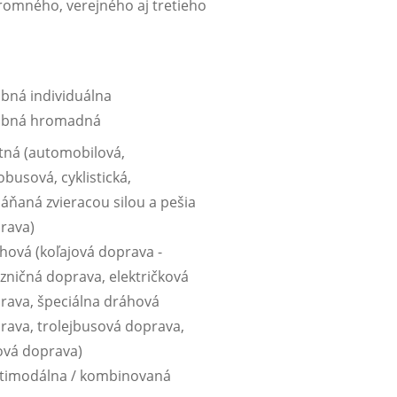
kromného, verejného aj tretieho
bná individuálna
bná hromadná
tná (automobilová,
obusová, cyklistická,
áňaná zvieracou silou a pešia
rava)
hová (koľajová doprava -
ezničná doprava, električková
rava, špeciálna dráhová
rava, trolejbusová doprava,
ová doprava)
timodálna / kombinovaná