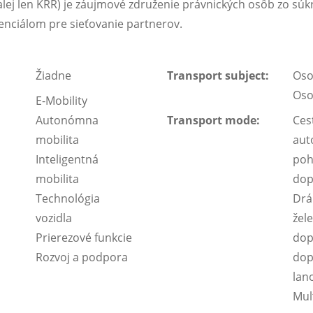
alej len KRR) je záujmové združenie právnických osôb zo sú
tenciálom pre sieťovanie partnerov.
Žiadne
Transport subject:
Oso
Oso
E-Mobility
Autonómna
Transport mode:
Ces
mobilita
aut
Inteligentná
poh
mobilita
dop
Technológia
Drá
vozidla
žel
Prierezové funkcie
dop
Rozvoj a podpora
dop
lan
Mul