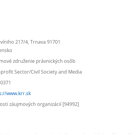
víniho 217/4, Trnava 91701
ensko
mové združenie právnických osôb
profit Sector/Civil Society and Media
40371
s://www.krr.sk
osti záujmových organizácií [94992]