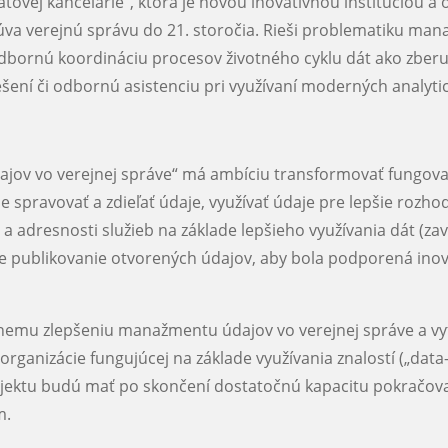
„Dátovej kancelárie“, ktorá je novou inovatívnou inštitúciou
osúva verejnú správu do 21. storočia. Rieši problematiku ma
dbornú koordináciu procesov životného cyklu dát ako zberu, 
šení či odbornú asistenciu pri využívaní moderných analyti
ajov vo verejnej správe“ má ambíciu transformovať fungovani
 spravovať a zdieľať údaje, využívať údaje pre lepšie rozho
y a adresnosti služieb na základe lepšieho využívania dát (za
e publikovanie otvorených údajov, aby bola podporená inov
nemu zlepšeniu manažmentu údajov vo verejnej správe a vy
ganizácie fungujúcej na základe využívania znalostí („data-d
ojektu budú mať po skončení dostatočnú kapacitu pokračova
m.