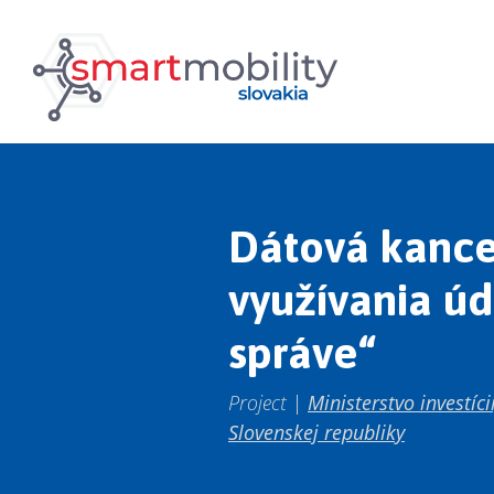
Dátová kancel
využívania úd
správe“
Project |
Ministerstvo investíc
Slovenskej republiky