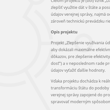
Cieľom projektu je (bol) vznik 
zlepšiť využitie dát v štáte a p
údajov verejnej správy, najmä o
zároveň technickú prevádzku rie
Opis projektu
Projekt „Zlepšenie využívania úd
aby dokázali maximálne efektívne
dôkazov, pre zlepšenie efektivit
dosť“) a v neposlednom rade pr
údajov vyťažiť ďalšie hodnoty.
Vďaka projektu dochádza k reál
transformáciu štátu do podoby or
verejnej správy zapojené do pr
spravovať moderným spôsobo