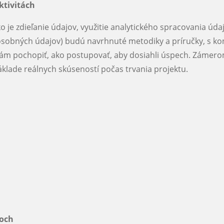
ktivitách
 je zdieľanie údajov, využitie analytického spracovania údaj
osobných údajov) budú navrhnuté metodiky a príručky, s k
iám pochopiť, ako postupovať, aby dosiahli úspech. Zámerom
áklade reálnych skúseností počas trvania projektu.
doch