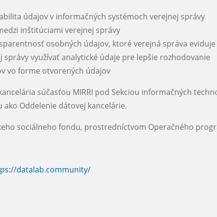
erabilita údajov v informačných systémoch verejnej správy
medzi inštitúciami verejnej správy
nsparentnosť osobných údajov, ktoré verejná správa eviduje
j správy využívať analytické údaje pre lepšie rozhodovanie
ov vo forme otvorených údajov
kancelária súčasťou MIRRI pod Sekciou informačných technol
ako Oddelenie dátovej kancelárie.
skeho sociálneho fondu, prostredníctvom Operačného progr
tps://datalab.community/