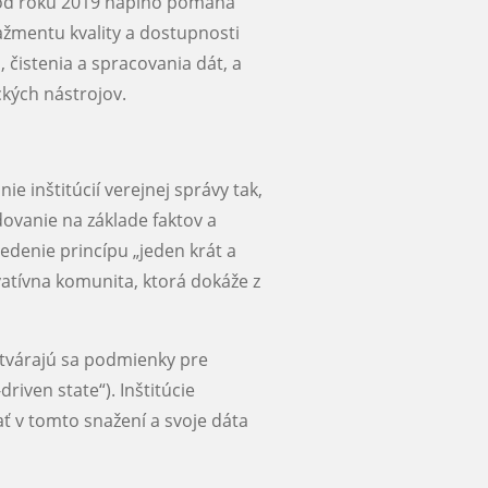
 a od roku 2019 naplno pomáha
nažmentu kvality a dostupnosti
čistenia a spracovania dát, a
ckých nástrojov.
e inštitúcií verejnej správy tak,
dovanie na základe faktov a
vedenie princípu „jeden krát a
atívna komunita, ktorá dokáže z
tvárajú sa podmienky pre
riven state“). Inštitúcie
ť v tomto snažení a svoje dáta