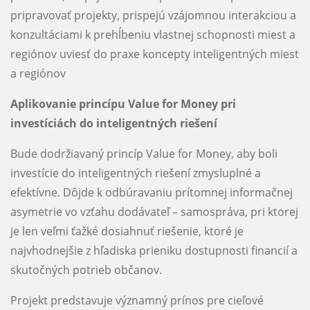
pripravovať projekty, prispejú vzájomnou interakciou a
konzultáciami k prehĺbeniu vlastnej schopnosti miest a
regiónov uviesť do praxe koncepty inteligentných miest
a regiónov
Aplikovanie princípu Value for Money pri
investíciách do inteligentných riešení
Bude dodržiavaný princíp Value for Money, aby boli
investície do inteligentných riešení zmysluplné a
efektívne. Dôjde k odbúravaniu prítomnej informačnej
asymetrie vo vzťahu dodávateľ – samospráva, pri ktorej
je len veľmi ťažké dosiahnuť riešenie, ktoré je
najvhodnejšie z hľadiska prieniku dostupnosti financií a
skutočných potrieb občanov.
Projekt predstavuje významný prínos pre cieľové