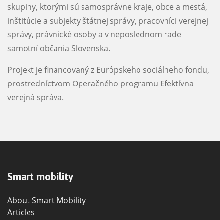
skupiny, ktorými sú samosprávne kraje, obce a mestá,
inštitúcie a subjekty štátnej správy, pracovníci verejnej
správy, právnické osoby a v neposlednom rade
samotní občania Slovenska.
Projekt je financovaný z Európskeho sociálneho fondu,
prostredníctvom Operačného programu Efektívna
verejná správa.
Smart mobility
About Smart Mobility
Articles