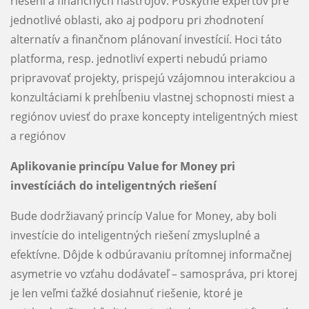
riešení a finančných nástrojov. Poskytne expertov pre
jednotlivé oblasti, ako aj podporu pri zhodnotení
alternatív a finančnom plánovaní investícií. Hoci táto
platforma, resp. jednotliví experti nebudú priamo
pripravovať projekty, prispejú vzájomnou interakciou a
konzultáciami k prehĺbeniu vlastnej schopnosti miest a
regiónov uviesť do praxe koncepty inteligentných miest
a regiónov
Aplikovanie princípu Value for Money pri
investíciách do inteligentných riešení
Bude dodržiavaný princíp Value for Money, aby boli
investície do inteligentných riešení zmysluplné a
efektívne. Dôjde k odbúravaniu prítomnej informačnej
asymetrie vo vzťahu dodávateľ – samospráva, pri ktorej
je len veľmi ťažké dosiahnuť riešenie, ktoré je