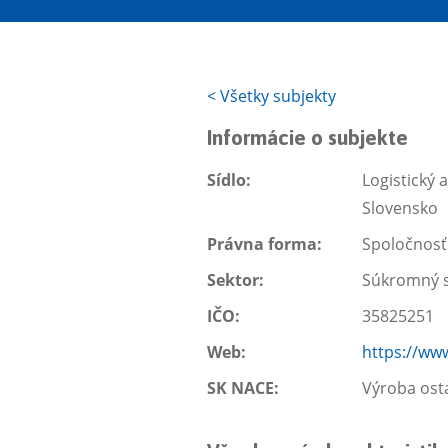
<
Všetky subjekty
Informácie o subjekte
Sídlo:
Logistický 
Slovensko
Právna forma:
Spoločnos
Sektor:
Súkromný s
IČO:
35825251
Web:
https://w
SK NACE:
Výroba osta