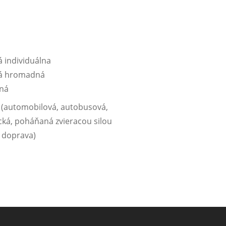
 individuálna
á hromadná
ná
 (automobilová, autobusová,
ická, poháňaná zvieracou silou
a doprava)