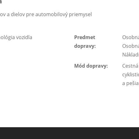
a
 a dielov pre automobilový priemysel
ológia vozidla
Predmet
Osobná
dopravy:
Osobn
Náklad
Mód dopravy:
Cestná
cyklist
a peši