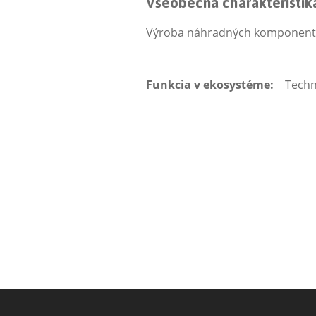
Všeobecná charakteristik
Výroba náhradných komponentov
Funkcia v ekosystéme:
Techn