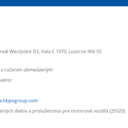
areál Westpoint D2, Hala C 1070, Lozorno 900 55
ť s ručením obmedzeným
ektor
ww.hbpogroup.com
tných dielov a príslušenstva pre motorové vozidlá [29320]