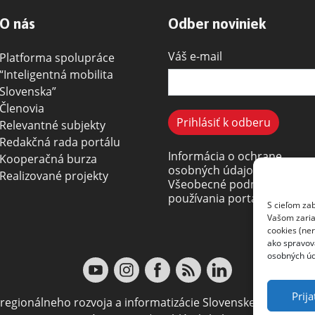
O nás
Odber noviniek
Váš e-mail
Platforma spolupráce
“Inteligentná mobilita
Slovenska”
Členovia
Relevantné subjekty
Redakčná rada portálu
Informácia o ochrane
Kooperačná burza
osobných údajov
Realizované projekty
Všeobecné podmienky
používania portálu
S cieľom za
Vašom zariad
cookies (ne
ako spravov
osobných úd
Prija
, regionálneho rozvoja a informatizácie Slovenskej republiky