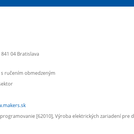
8 841 04 Bratislava
ť s ručením obmedzeným
ektor
w.makers.sk
 programovanie [62010], Výroba elektrických zariadení pre 