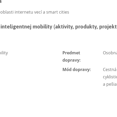
a
blasti internetu vecí a smart cities
nteligentnej mobility (aktivity, produkty, projekt
ility
Predmet
Osobná
dopravy:
Mód dopravy:
Cestná
cyklist
a peši