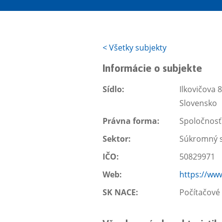
<
Všetky subjekty
Informácie o subjekte
Sídlo:
Ilkovičova 
Slovensko
Právna forma:
Spoločnos
Sektor:
Súkromný s
IČO:
50829971
Web:
https://ww
SK NACE:
Počítačové