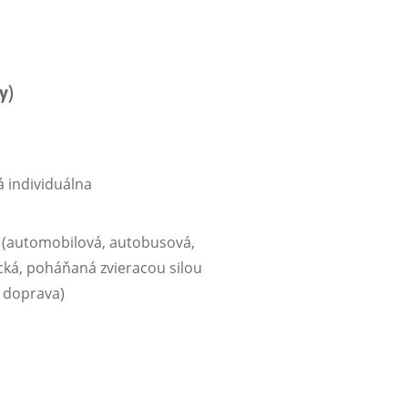
y)
 individuálna
 (automobilová, autobusová,
ická, poháňaná zvieracou silou
a doprava)