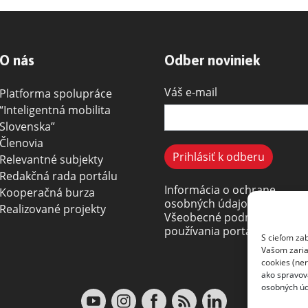
O nás
Odber noviniek
Váš e-mail
Platforma spolupráce
“Inteligentná mobilita
Slovenska”
Členovia
Relevantné subjekty
Redakčná rada portálu
Informácia o ochrane
Kooperačná burza
osobných údajov
Realizované projekty
Všeobecné podmienky
používania portálu
S cieľom za
Vašom zariad
cookies (ne
ako spravov
osobných úd