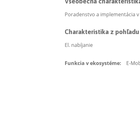
Všeobecná charakteristik
Poradenstvo a implementácia v o
Charakteristika z pohľadu i
El. nabíjanie
Funkcia v ekosystéme:
E-Mob