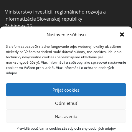
Ministerstvo investícií, regionálneho rozvoja a
informatizácie Slovenskej republiky
Pribinova 25
811 09 Bratislava
Nastavenie súhlasu
info@smartmobility.gov.sk
S cieľom zabezpečiť riadne fungovanie tejto webovej lokality ukladáme
niekedy na Vašom zariadení malé dátové súbory, tzv. cookies. Ide len o
+421 2 2092 8311
technicky nevyhnutné cookies (nerealizujeme ukladanie pre
marketingové účely).
Viac informácií a spôsoby, ako spravovať nastavenie
+421 2 2092 8011
cookies vo Vašom prehliadači.
Viac informácií o ochrane osobných
údajov.
Prijať cookies
Odmietnuť
©2021 Ministerstvo investícií, regionálneho rozvoja a
informatizácie Slovenskej republiky |
Mapa stránky
|
Nastavenia
Vyhlásenie o prístupnosti
|
Nahlásiť chybu
Pravidlá používania cookies
Zásady ochrany osobných údajov