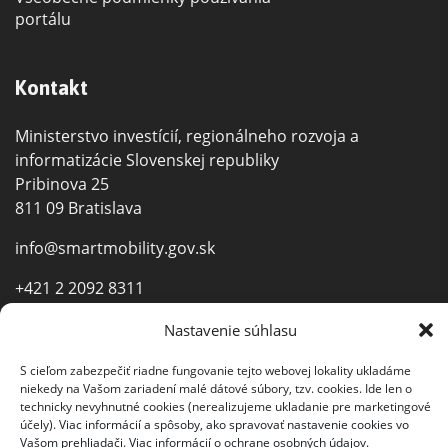
portálu
Kontakt
Ministerstvo investícií, regionálneho rozvoja a
informatizácie Slovenskej republiky
Pribinova 25
811 09 Bratislava
info@smartmobility.gov.sk
+421 2 2092 8311
+421 2 2092 8011
Nastavenie súhlasu
S cieľom zabezpečiť riadne fungovanie tejto webovej lokality ukladáme
niekedy na Vašom zariadení malé dátové súbory, tzv. cookies. Ide len o
technicky nevyhnutné cookies (nerealizujeme ukladanie pre marketingové
účely).
Viac informácií a spôsoby, ako spravovať nastavenie cookies vo
Vašom prehliadači.
Viac informácií o ochrane osobných údajov.