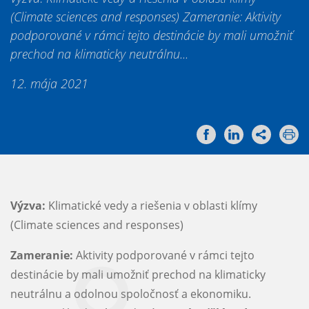
(Climate sciences and responses) Zameranie: Aktivity
podporované v rámci tejto destinácie by mali umožniť
prechod na klimaticky neutrálnu...
12. mája 2021
Výzva:
Klimatické vedy a riešenia v oblasti klímy
(Climate sciences and responses)
Zameranie:
Aktivity podporované v rámci tejto
destinácie by mali umožniť prechod na klimaticky
neutrálnu a odolnou spoločnosť a ekonomiku.