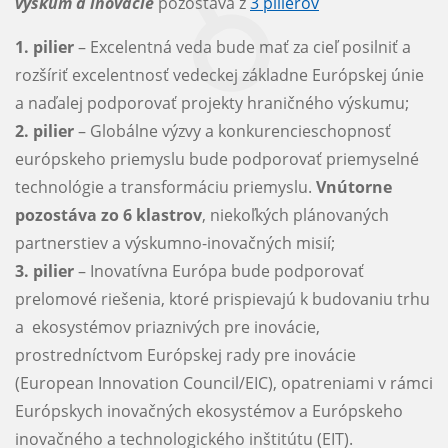
výskum a inovácie
pozostáva z
3 pilierov
1. pilier
– Excelentná veda bude mať za cieľ posilniť a
rozšíriť excelentnosť vedeckej základne Európskej únie
a naďalej podporovať projekty hraničného výskumu;
2. pilier
– Globálne výzvy a konkurencieschopnosť
európskeho priemyslu bude podporovať priemyselné
technológie a transformáciu priemyslu.
Vnútorne
pozostáva zo 6 klastrov
, niekoľkých plánovaných
partnerstiev a výskumno-inovačných misií;
3. pilier
– Inovatívna Európa bude podporovať
prelomové riešenia, ktoré prispievajú k budovaniu trhu
a ekosystémov priaznivých pre inovácie,
prostredníctvom Európskej rady pre inovácie
(European Innovation Council/EIC), opatreniami v rámci
Európskych inovačných ekosystémov a Európskeho
inovačného a technologického inštitútu (EIT).