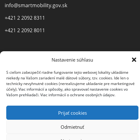
info@smartmobility.gov.sk
+421 2 2092 8311
+421 2 2092 8011
Nastavenie súhlasu
S cieľom zabezpečiť riadne fungovanie tejto webovej lokality ukladáme
©2021 Ministerstvo investícií, regionálneho rozvoja a
niekedy na Vašom zariadení malé dátové súbory, tzv. cookies. Ide len o
informatizácie Slovenskej republiky |
Mapa stránky
|
technicky nevyhnutné cookies (nerealizujeme ukladanie pre marketingové
Vyhlásenie o prístupnosti
|
Nahlásiť chybu
účely).
Viac informácií a spôsoby, ako spravovať nastavenie cookies vo
Vašom prehliadači.
Viac informácií o ochrane osobných údajov.
Prijať cookies
Odmietnuť